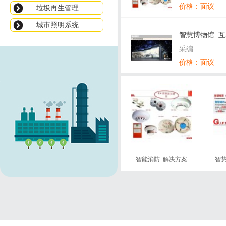
价格：面议
垃圾再生管理
城市照明系统
智慧博物馆: 
城市地下管线
方案(ppt)
采编
绿色节能建筑
价格：面议
数字园林绿化
解决方案库
智能消防: 解决方案
智慧