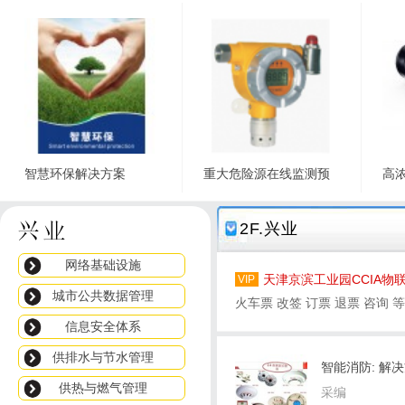
智慧环保解决方案
重大危险源在线监测预
高
立即询价
立即询价
2F.兴业
网络基础设施
天津京滨工业园CCIA物
VIP
城市公共数据管理
业园
火车票 改签 订票 退票 咨询 
信息安全体系
办理
供排水与节水管理
智能消防: 解
供热与燃气管理
采编