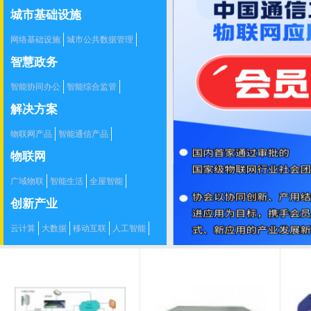
智慧健康保健
移动支付
食品安全
城市基础设施
网络基础设施
城市公共数据管理
信息安全体系
供排水与节水管理
智慧政务
供热与燃气管理
智能协同办公
智能综合监管
公共事业管理
辅助决策管理
解决方案
解决方案库
物联网产品
智能通信产品
空间信息技术产品
物联网
智慧数据产品及服务
智慧装备行业
广域物联
智能生活
全屋智能
智能制造
智慧园区
创新产业
云计算
大数据
移动互联
人工智能
区块链