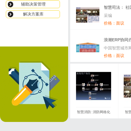
辅助决策管理
智慧司法： 
解决方案库
管理系统方案(
采编
价格：面议
浪潮ERP协同
中国智慧城市
价格：面议
智慧消防: 消防网格化
智
管理系统案例(ppt)
及归