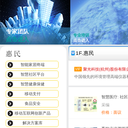
专家团队
专业培训
点击进入
点击进入
1F.惠民
智能家居终端
聚光科技(杭州)股份有限
VIP
智慧社区平台
中国领先的环境管理高端仪器
智慧健康保健
合解决方案供应商
移动支付
智慧医疗: 社
食品安全
方案
采编
价格：面议
移动互联网创新产品
解决方案库