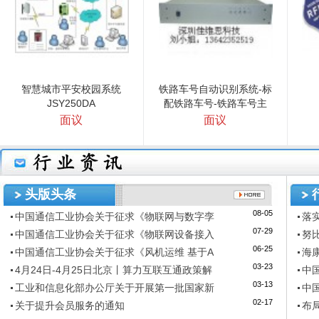
智慧城市平安校园系统
铁路车号自动识别系统-标
JSY250DA
配铁路车号-铁路车号主
面议
面议
立即询价
立即询价
头版头条
08-05
中国通信工业协会关于征求《物联网与数字孪
落
07-29
中国通信工业协会关于征求《物联网设备接入
努
06-25
中国通信工业协会关于征求《风机运维 基于A
海
03-23
4月24日-4月25日北京丨算力互联互通政策解
中
03-13
工业和信息化部办公厅关于开展第一批国家新
中
02-17
关于提升会员服务的通知
布