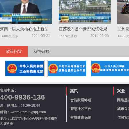
河南：以人为核心推进新型
江苏发布首个新型城镇化规
回到
城镇化—学习贯彻习近平总
划 2020年常住人口城镇化率
驾驶
2014-05-21
2014-05-26
1408次播放
1565次播放
1429
书
72%左右
政策指导
友情链接
客服电话 :
惠民
兴业
400-9936-136
智能家居终端
网络基
周一到周五：09:00-18:00
智慧社区平台
城市公
邮箱：2455985698@qq.com
智慧健康保健
信息安
地址：北京市朝阳区光华路甲8号和乔
大厦A座