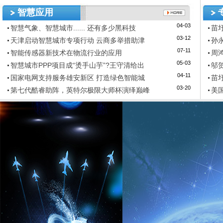
智慧应用
04-03
智慧气象、智慧城市...... 还有多少黑科技
苗
03-12
天津启动智慧城市专项行动 云商多举措助津
孙
07-11
智能传感器新技术在物流行业的应用
周
05-03
智慧城市PPP项目成“烫手山芋”?王守清给出
邬
04-11
国家电网支持服务雄安新区 打造绿色智能城
苗
03-20
第七代酷睿助阵，英特尔极限大师杯演绎巅峰
美