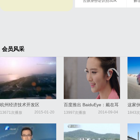
云脉身份证识别SDK
解读
个性化定制
造业
会员风采
杭州经济技术开发区
百度推出 BaiduEye：戴在耳
这家
朵上的“百度知道”
座让
2015-01-20
2014-09-04
13671次播放
13997次播放
1843