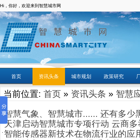
Hi，你好，欢迎来到智慧城市网
首页
资讯头条
城市规划
政策研究
当前位置:
首页
»
资讯头条
»
智慧
动态
智慧应用
商圈
智慧城镇
智慧气象、智慧城市...... 还有多
天津启动智慧城市专项行动 云商多
奥会？
智能传感器新技术在物流行业的应