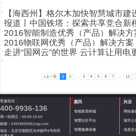
【海西州】格尔木加快智慧城市建
报道丨中国铁塔：探索共享竞合新
2016智能制造优秀（产品）解决方
2016物联网优秀（产品）解决方案
走进“国网云”的世界 云计算让用电
«上一页
1
2
…
3
4
5
6
7
…
12
客服电话 :
惠民
兴业
400-9936-136
智能家居终端
网络基
周一到周五：09:00-18:00
智慧社区平台
城市公
邮箱：2455985698@qq.com
智慧健康保健
信息安
地址：北京市朝阳区光华路甲8号和乔