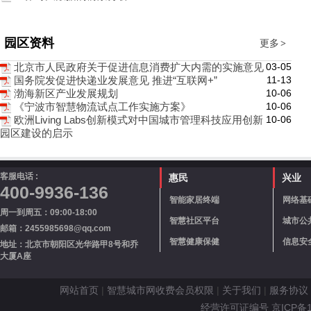
园区资料
更多
>
03-05
北京市人民政府关于促进信息消费扩大内需的实施意见
11-13
国务院发促进快递业发展意见 推进“互联网+”
10-06
渤海新区产业发展规划
10-06
《宁波市智慧物流试点工作实施方案》
10-06
欧洲Living Labs创新模式对中国城市管理科技应用创新
园区建设的启示
客服电话 :
惠民
兴业
400-9936-136
智能家居终端
网络基
周一到周五：09:00-18:00
智慧社区平台
城市公
邮箱：2455985698@qq.com
智慧健康保健
信息安
地址：北京市朝阳区光华路甲8号和乔
大厦A座
网站首页
|
智慧城市网收费会员权限
|
关于我们
|
服务协议
经营许可证编号 京ICP备110