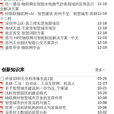
12-18
统一通信-物联网在智能水电燃气抄表领域的应用及行
业解决方案
12-18
特斯联物联网+AI：智慧建筑-郑州千玺、智慧城市-田林
十二村
12-18
深圳坪山区-真三维实景地图项目
12-18
海纳天成-于家堡智慧城市项目
12-18
南京首安-智慧消防方案
12-18
慧与-HPE物联网与智能制造解决方案 - 中文
12-18
苏州工业园区智能公交方案简介
12-18
盛世华安 物联网年会
创新知识库
更多
>
03-25
价值3000元全程录像光盘1套.
11-23
美林-工业：自动化、工业互联网、机器人
10-21
关于智慧城市建设的一些刍议_宁家骏
10-20
浅析智慧园区的建设模式
10-08
物联网对智慧城市开发的支撑作用
10-08
智慧城市的开发流程与施工
10-06
世界一流科研机构的特点与发展研究
10-02
业界对大数据的前景分析