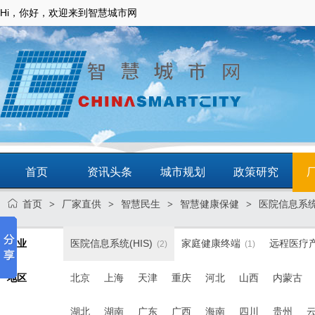
Hi，你好，欢迎来到智慧城市网
首页
资讯头条
城市规划
政策研究
首页
厂家直供
智慧民生
智慧健康保健
医院信息系统(
>
>
>
>
动态
智慧应用
商圈
智慧城镇
行业
医院信息系统(HIS)
家庭健康终端
远程医疗
(2)
(1)
地区
北京
上海
天津
重庆
河北
山西
内蒙古
湖北
湖南
广东
广西
海南
四川
贵州