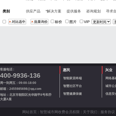
类别
供应产品
*解决方案
提供服务
咨询规划
寻求
标价
图片
VIP
客服电话 :
惠民
兴业
400-9936-136
智能家居终端
网络基
周一到周五：09:00-18:00
智慧社区平台
城市公
邮箱：2455985698@qq.com
智慧健康保健
信息安
地址：北京市朝阳区光华路甲8号和乔
大厦A座
网站首页
|
智慧城市网收费会员权限
|
关于我们
|
服务协议