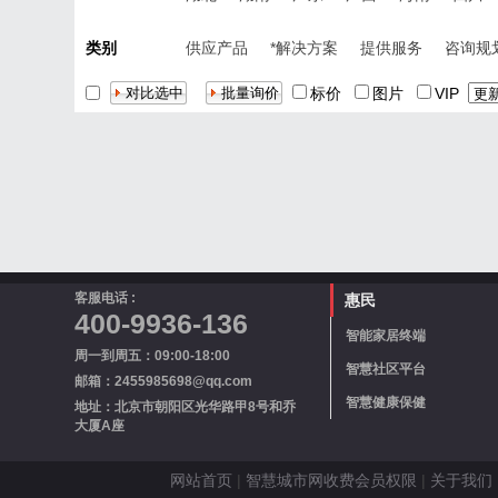
类别
供应产品
*解决方案
提供服务
咨询规
标价
图片
VIP
客服电话 :
惠民
400-9936-136
智能家居终端
周一到周五：09:00-18:00
智慧社区平台
邮箱：2455985698@qq.com
智慧健康保健
地址：北京市朝阳区光华路甲8号和乔
大厦A座
网站首页
|
智慧城市网收费会员权限
|
关于我们