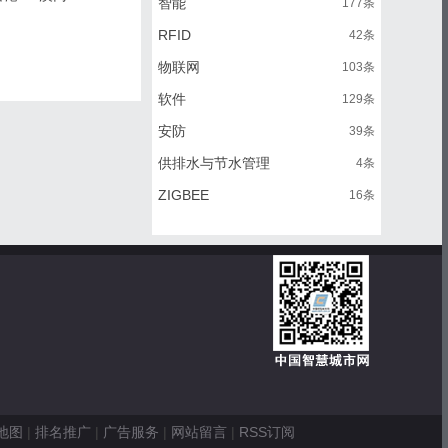
智能
177条
RFID
42条
物联网
103条
软件
129条
安防
39条
供排水与节水管理
4条
ZIGBEE
16条
地图
|
排名推广
|
广告服务
|
网站留言
|
RSS订阅