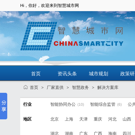
Hi，你好，欢迎来到智慧城市网
首页
资讯头条
城市规划
政策研
首页
厂家直供
智慧政务
解决方案库
>
>
>
动态
智慧应用
商圈
智慧城
行业
智能协同办公
智能综合监管
公
(10)
(6)
地区
北京
上海
天津
重庆
河北
山西
湖北
湖南
广东
广西
海南
四川