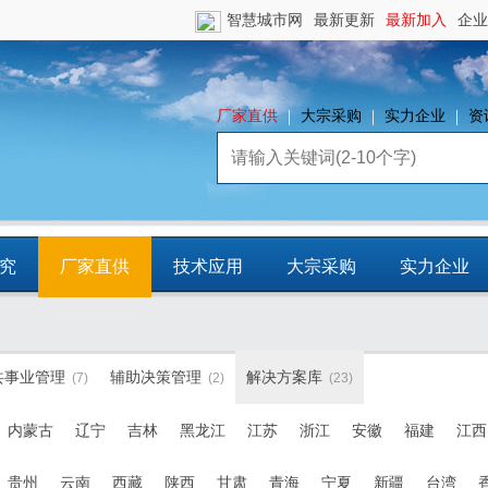
智慧城市网
最新更新
最新加入
企业
厂家直供
大宗采购
实力企业
资
究
厂家直供
技术应用
大宗采购
实力企业
镇
智慧园区
平台资源
CCIA行
共事业管理
辅助决策管理
解决方案库
(7)
(2)
(23)
业智库
内蒙古
辽宁
吉林
黑龙江
江苏
浙江
安徽
福建
江西
贵州
云南
西藏
陕西
甘肃
青海
宁夏
新疆
台湾