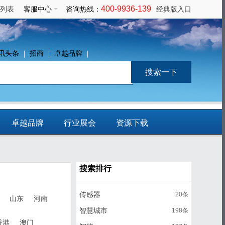
400-9936-139
列表
客服中心
咨询热线：
经典版入口
讯头条
招商
卓越品牌
卓越品牌
行业展会
资源下载
免费发布信息
搜索排行
传感器
20条
山东
河南
智慧城市
198条
香港
澳门