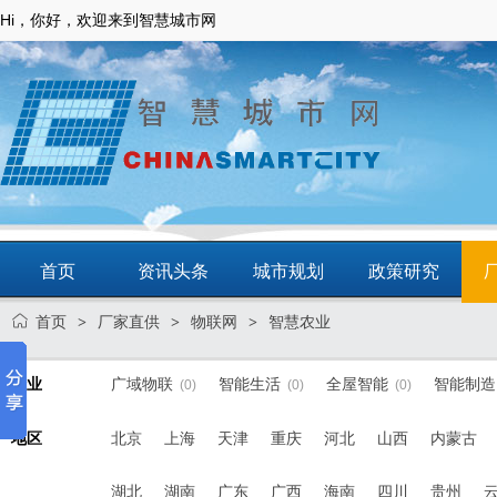
Hi，你好，欢迎来到智慧城市网
首页
资讯头条
城市规划
政策研究
首页
厂家直供
物联网
智慧农业
>
>
>
动态
智慧应用
商圈
智慧城镇
行业
广域物联
智能生活
全屋智能
智能制造
(0)
(0)
(0)
地区
北京
上海
天津
重庆
河北
山西
内蒙古
湖北
湖南
广东
广西
海南
四川
贵州