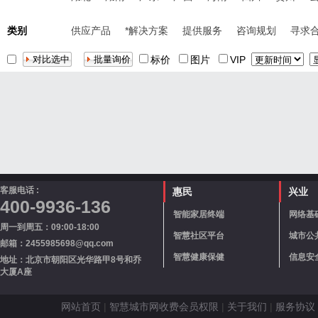
类别
供应产品
*解决方案
提供服务
咨询规划
寻求
标价
图片
VIP
客服电话 :
惠民
兴业
400-9936-136
智能家居终端
网络基
周一到周五：09:00-18:00
智慧社区平台
城市公
邮箱：2455985698@qq.com
智慧健康保健
信息安
地址：北京市朝阳区光华路甲8号和乔
大厦A座
网站首页
|
智慧城市网收费会员权限
|
关于我们
|
服务协议