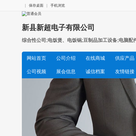
|
保存桌面
|
手机浏览
新县新超电子有限公司
综合性公司;电饭煲、电饭锅;豆制品加工设备;电脑配
网站首页
公司介绍
在线商城
供应产品
公司视频
展会信息
诚信档案
友情链接