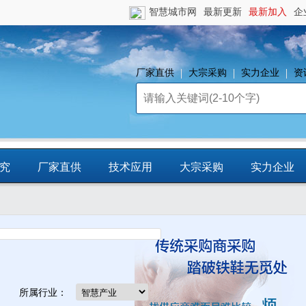
智慧城市网
最新更新
最新加入
企
厂家直供
大宗采购
实力企业
资
究
厂家直供
技术应用
大宗采购
实力企业
镇
智慧园区
平台资源
CCIA行
业智库
所属行业：