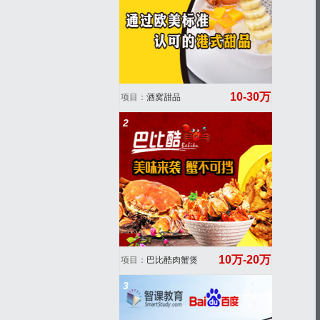
10-30万
项目：
酒窝甜品
2
10万-20万
项目：
巴比酷肉蟹煲
3