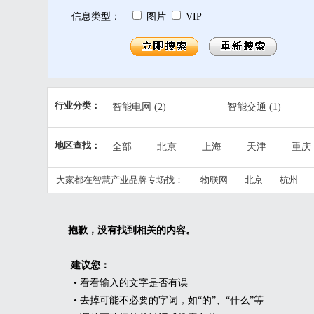
信息类型：
图片
VIP
行业分类：
智能电网
(2)
智能交通
(1)
精细农业
(2)
公共安全
(1)
地区查找：
全部
北京
上海
天津
重庆
智慧产业
(4)
智慧民生
(3)
江西
山东
河南
湖北
湖南
大家都在智慧产业品牌专场找：
物联网
北京
杭州
宁夏
新疆
台湾
香港
澳门
抱歉，没有找到相关的内容。
建议您：
• 看看输入的文字是否有误
• 去掉可能不必要的字词，如“的”、“什么”等