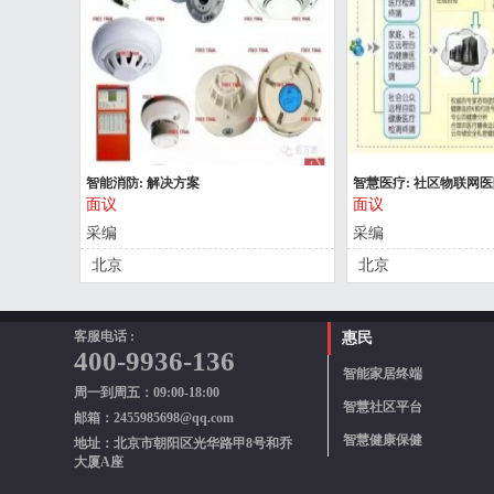
智能消防: 解决方案
智慧医疗: 社区物联网
面议
面议
采编
采编
北京
北京
客服电话 :
惠民
400-9936-136
智能家居终端
周一到周五：09:00-18:00
智慧社区平台
邮箱：2455985698@qq.com
智慧健康保健
地址：北京市朝阳区光华路甲8号和乔
大厦A座