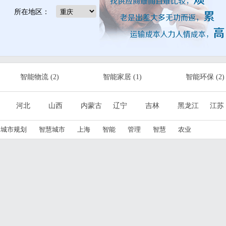
所在地区：
智能物流
(2)
智能家居
(1)
智能环保
(2)
智能工业
(3)
云计算
(2)
推荐厂商
(2)
河北
山西
内蒙古
辽宁
吉林
黑龙江
江苏
城市基础设施
(4)
合作平台
(30)
广东
广西
海南
四川
贵州
云南
西藏
城市规划
智慧城市
上海
智能
管理
智慧
农业