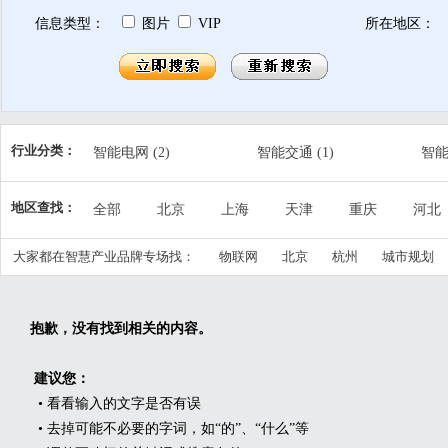
信息类型：
图片
VIP
所在地区：
行业分类：
智能电网
(2)
智能交通
(1)
智
精细农业
(2)
公共安全
(1)
智
地区查找：
全部
北京
上海
天津
重庆
河北
智慧产业
(4)
智慧民生
(3)
城
江西
山东
河南
湖北
湖南
广东
大家都在智慧产业品牌专场找：
物联网
北京
杭州
城市规划
宁夏
新疆
台湾
香港
澳门
抱歉，没有找到相关的内容。
建议您：
• 看看输入的文字是否有误
• 去掉可能不必要的字词，如“的”、“什么”等