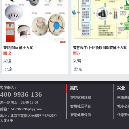
智能消防: 解决方案
智慧医疗: 社区物联网医院解决方案
面议
面议
采编
采编
北京
北京
客服电话 :
惠民
兴业
400-9936-136
智能家居终端
网络基
周一到周五：09:00-18:00
智慧社区平台
城市公
邮箱：2455985698@qq.com
智慧健康保健
信息安
地址：北京市朝阳区光华路甲8号和乔
大厦A座