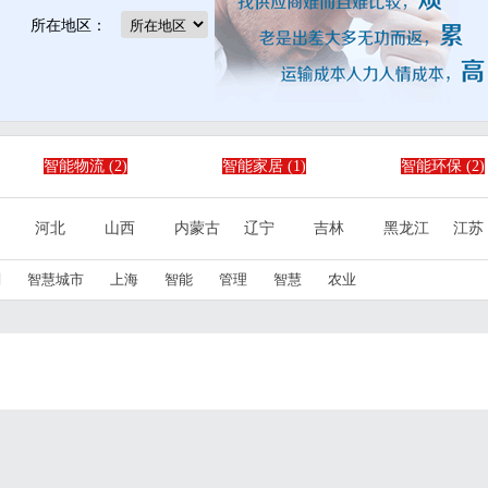
所在地区：
智能物流
(2)
智能家居
(1)
智能环保
(2)
智能工业
(3)
云计算
(2)
推荐厂商
(2)
河北
山西
内蒙古
辽宁
吉林
黑龙江
江苏
城市基础设施
(4)
合作平台
(30)
广东
广西
海南
四川
贵州
云南
西藏
划
智慧城市
上海
智能
管理
智慧
农业