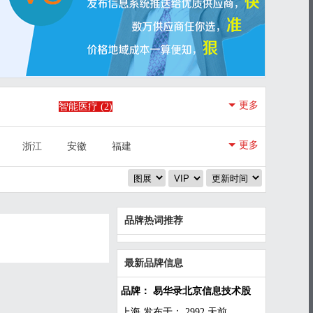
更多
智能医疗
(2)
智慧政务
(3)
更多
浙江
安徽
福建
陕西
甘肃
青海
品牌热词推荐
最新品牌信息
品牌： 易华录北京信息技术股
上海
发布于： 2992 天前