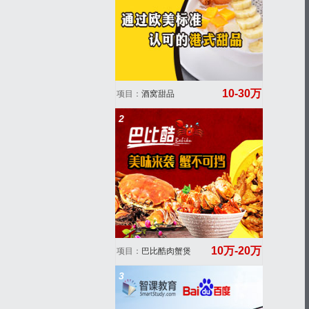
10-30万
项目：
酒窝甜品
2
10万-20万
项目：
巴比酷肉蟹煲
3