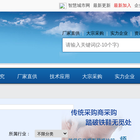
智慧城市网
最新更新
最新加入
企
厂家直供
大宗采购
实力企业
资
究
厂家直供
技术应用
大宗采购
实力企业
镇
智慧园区
平台资源
CCIA行
业智库
所属行业：