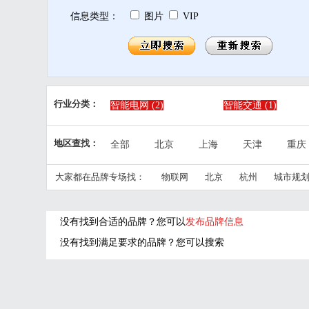
信息类型：
图片
VIP
行业分类：
智能电网
(2)
智能交通
(1)
精细农业
(2)
公共安全
(1)
地区查找：
全部
北京
上海
天津
重庆
智慧产业
(4)
智慧民生
(3)
江西
山东
河南
湖北
湖南
大家都在品牌专场找：
物联网
北京
杭州
城市规
宁夏
新疆
台湾
香港
澳门
没有找到合适的品牌？您可以
发布品牌信息
没有找到满足要求的品牌？您可以搜索