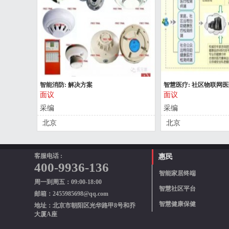
智能消防: 解决方案
智慧医疗: 社区物联网
面议
面议
采编
采编
北京
北京
客服电话 :
惠民
400-9936-136
智能家居终端
周一到周五：09:00-18:00
智慧社区平台
邮箱：2455985698@qq.com
智慧健康保健
地址：北京市朝阳区光华路甲8号和乔
大厦A座