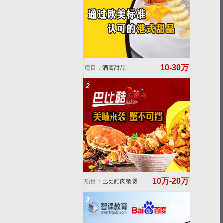
10-30万
项目：
酒窝甜品
2
10万-20万
项目：
巴比酷肉蟹煲
3