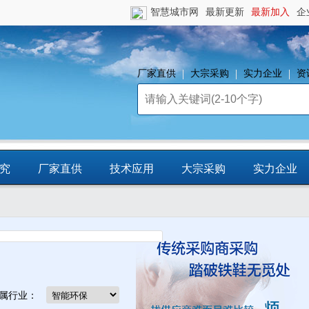
智慧城市网
最新更新
最新加入
企
厂家直供
大宗采购
实力企业
资
究
厂家直供
技术应用
大宗采购
实力企业
镇
智慧园区
平台资源
CCIA行
业智库
属行业：