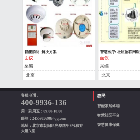
智能消防: 解决方案
智慧医疗: 社区物联网
面议
面议
采编
采编
北京
北京
客服电话 :
惠民
400-9936-136
智能家居终端
周一到周五：09:00-18:00
智慧社区平台
邮箱：2455985698@qq.com
智慧健康保健
地址：北京市朝阳区光华路甲8号和乔
大厦A座