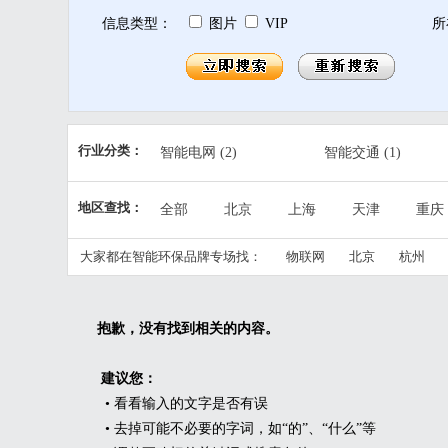
信息类型：
图片
VIP
所
行业分类：
智能电网
(2)
智能交通
(1)
精细农业
(2)
公共安全
(1)
地区查找：
全部
北京
上海
天津
重庆
智慧产业
(4)
智慧民生
(3)
江西
山东
河南
湖北
湖南
大家都在智能环保品牌专场找：
物联网
北京
杭州
宁夏
新疆
台湾
香港
澳门
抱歉，没有找到相关的内容。
建议您：
• 看看输入的文字是否有误
• 去掉可能不必要的字词，如“的”、“什么”等