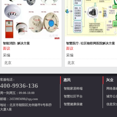
智能消防: 解决方案
智慧医疗: 社区物联网医院解决方案
面议
面议
采编
采编
北京
北京
客服电话 :
惠民
兴业
400-9936-136
智能家居终端
网络基
周一到周五：09:00-18:00
智慧社区平台
城市公
邮箱：2455985698@qq.com
智慧健康保健
信息安
地址：北京市朝阳区光华路甲8号和乔
大厦A座