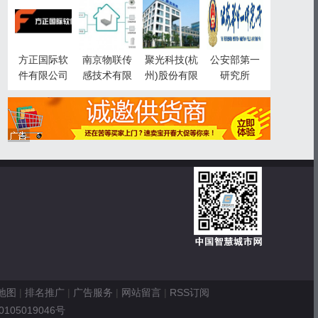
智慧城市事
业部
方正国际软
南京物联传
聚光科技(杭
公安部第一
件有限公司
感技术有限
州)股份有限
研究所
公司
公司
地图
|
排名推广
|
广告服务
|
网站留言
|
RSS订阅
0105019046号