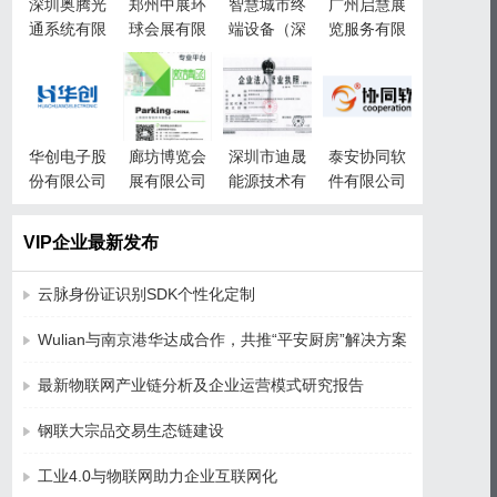
深圳奥腾光
郑州中展环
智慧城市终
广州启慧展
通系统有限
球会展有限
端设备（深
览服务有限
公司
公司
圳）有限责
公司
任公司
华创电子股
廊坊博览会
深圳市迪晟
泰安协同软
份有限公司
展有限公司
能源技术有
件有限公司
限公司
VIP企业最新发布
云脉身份证识别SDK个性化定制
Wulian与南京港华达成合作，共推“平安厨房”解决方案
最新物联网产业链分析及企业运营模式研究报告
钢联大宗品交易生态链建设
工业4.0与物联网助力企业互联网化