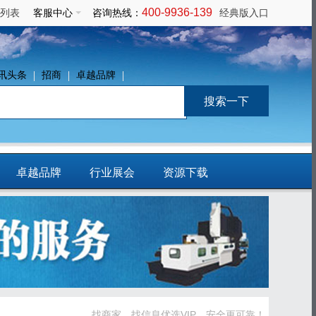
400-9936-139
列表
客服中心
咨询热线：
经典版入口
讯头条
招商
卓越品牌
卓越品牌
行业展会
资源下载
免费发布信息
找商家、找信息优选VIP，安全更可靠！