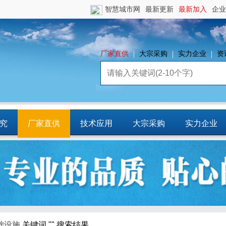
智慧城市网
最新更新
最新加入
企业
厂家直供
大宗采购
实力企业
资
究
厂家直供
技术应用
大宗采购
实力企业
镇
智慧园区
平台资源
CCIA行
业智库
础设施
关键词 "" 搜索结果