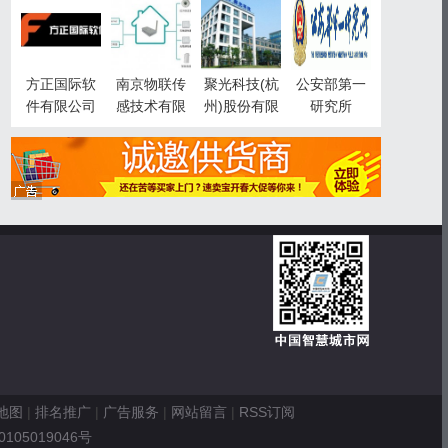
智慧城市事
业部
方正国际软
南京物联传
聚光科技(杭
公安部第一
件有限公司
感技术有限
州)股份有限
研究所
公司
公司
地图
|
排名推广
|
广告服务
|
网站留言
|
RSS订阅
0105019046号