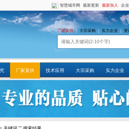
智慧城市网
最新更新
最新加入
企业
厂家直供
大宗采购
实力企业
资
究
厂家直供
技术应用
大宗采购
实力企业
镇
智慧园区
平台资源
CCIA行
业智库
台
关键词 "" 搜索结果