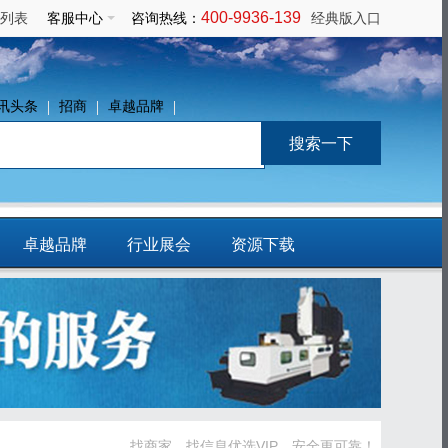
400-9936-139
列表
客服中心
咨询热线：
经典版入口
讯头条
招商
卓越品牌
卓越品牌
行业展会
资源下载
免费发布信息
找商家、找信息优选VIP，安全更可靠！