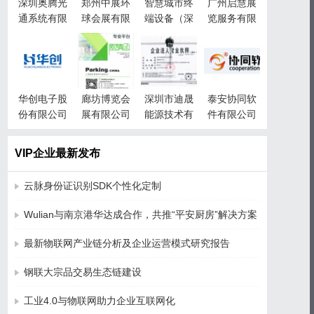
深圳奥腾光
郑州中展环
智慧城市终
广州启慧展
通系统有限
球会展有限
端设备（深
览服务有限
公司
公司
圳）有限责
公司
任公司
华创电子股
廊坊博览会
深圳市迪晟
泰安协同软
份有限公司
展有限公司
能源技术有
件有限公司
限公司
VIP企业最新发布
云脉身份证识别SDK个性化定制
Wulian与南京港华达成合作，共推“平安厨房”解决方案
最新物联网产业链分析及企业运营模式研究报告
钢联大宗品交易生态链建设
工业4.0与物联网助力企业互联网化