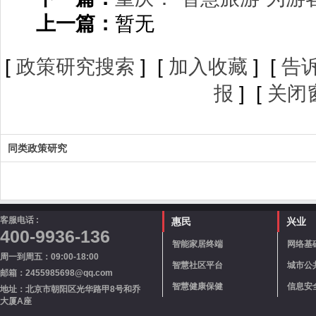
上一篇：
暂无
[
政策研究搜索
] [
加入收藏
] [
告
报
] [
关闭
同类政策研究
客服电话 :
惠民
兴业
400-9936-136
智能家居终端
网络基
周一到周五：09:00-18:00
智慧社区平台
城市公
邮箱：2455985698@qq.com
智慧健康保健
信息安
地址：北京市朝阳区光华路甲8号和乔
大厦A座