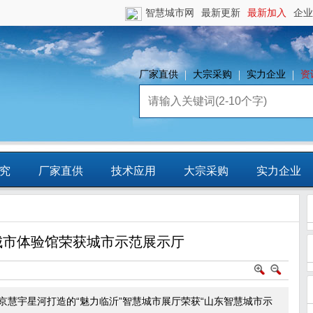
智慧城市网
最新更新
最新加入
企业
厂家直供
大宗采购
实力企业
资
究
厂家直供
技术应用
大宗采购
实力企业
镇
智慧园区
平台资源
CCIA行
城市体验馆荣获城市示范展示厅
业智库
慧宇星河打造的“魅力临沂”智慧城市展厅荣获“山东智慧城市示