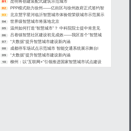
昆明将创建装配式建筑示范城市
PPP模式助力徐州——亿街区与徐州政府正式签约智
慧社区PPP项目
北京慧宇星河临沂智慧城市体验馆荣获城市示范展示
厅
世界级智慧城市将落地北京
温州如何打造“智慧城市”？ 中科院院士提中肯意见
吕巷镇智慧社区建设初见成效——我区首个“智慧城
市”建设试点
“大数据”提升智慧城市建设新内涵
成都停车场试点示范城市 智能交通系统展示舞台l
“大数据”提升智慧城市建设新内涵
柳州：以“互联网+”引领推进国家智慧城市试点建设