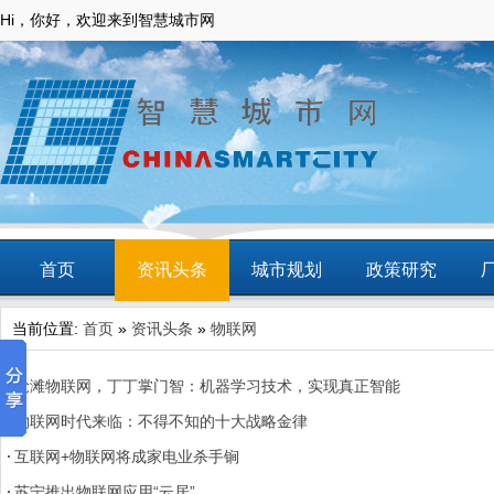
Hi，你好，欢迎来到智慧城市网
首页
资讯头条
城市规划
政策研究
当前位置:
首页
»
资讯头条
»
物联网
动态
智慧应用
商圈
智慧城镇
抢滩物联网，丁丁掌门智：机器学习技术，实现真正智能
物联网时代来临：不得不知的十大战略金律
互联网+物联网将成家电业杀手锏
苏宁推出物联网应用“云居”