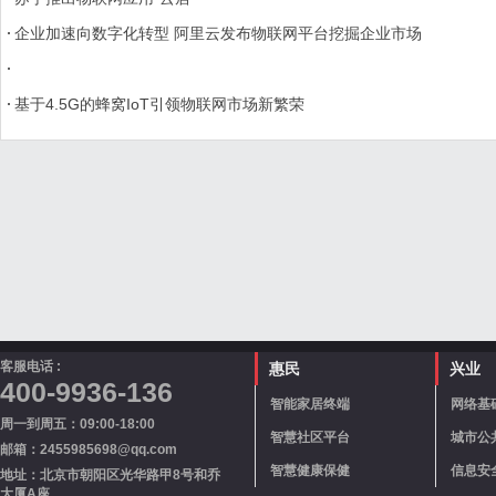
企业加速向数字化转型 阿里云发布物联网平台挖掘企业市场
基于4.5G的蜂窝IoT引领物联网市场新繁荣
客服电话 :
惠民
兴业
400-9936-136
智能家居终端
网络基
周一到周五：09:00-18:00
智慧社区平台
城市公
邮箱：2455985698@qq.com
智慧健康保健
信息安
地址：北京市朝阳区光华路甲8号和乔
大厦A座