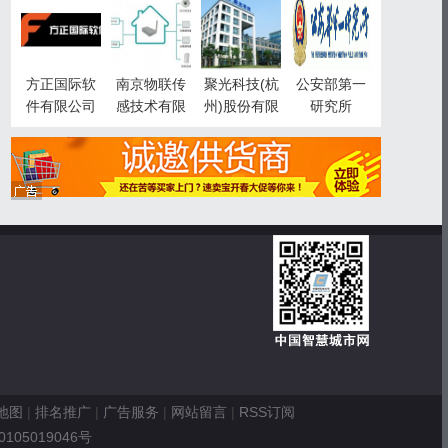
智慧城市事
业部
方正国际软
南京物联传
聚光科技(杭
公安部第一
件有限公司
感技术有限
州)股份有限
研究所
公司
公司
地图
|
排名推广
|
广告服务
|
网站留言
|
RSS订阅
0105019046号