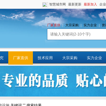
智慧城市网
最新更新
最新加入
企业
厂家直供
大宗采购
实力企业
资
究
厂家直供
技术应用
大宗采购
实力企业
镇
智慧园区
平台资源
CCIA行
业智库
础设施
关键词 "" 搜索结果