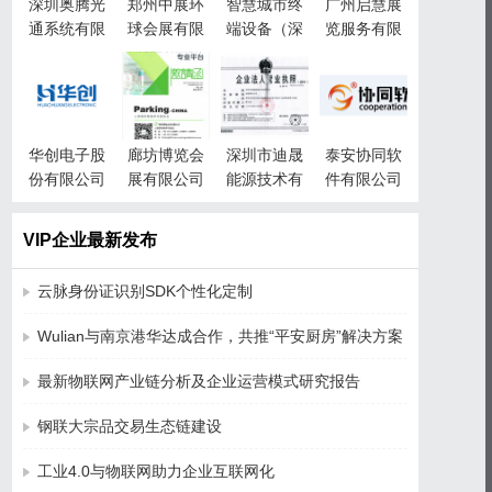
深圳奥腾光
郑州中展环
智慧城市终
广州启慧展
通系统有限
球会展有限
端设备（深
览服务有限
公司
公司
圳）有限责
公司
任公司
华创电子股
廊坊博览会
深圳市迪晟
泰安协同软
份有限公司
展有限公司
能源技术有
件有限公司
限公司
VIP企业最新发布
云脉身份证识别SDK个性化定制
Wulian与南京港华达成合作，共推“平安厨房”解决方案
最新物联网产业链分析及企业运营模式研究报告
钢联大宗品交易生态链建设
工业4.0与物联网助力企业互联网化