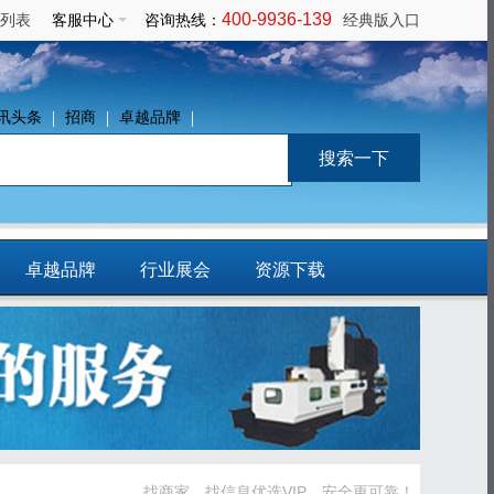
400-9936-139
列表
客服中心
咨询热线：
经典版入口
讯头条
招商
卓越品牌
卓越品牌
行业展会
资源下载
免费发布信息
找商家、找信息优选VIP，安全更可靠！