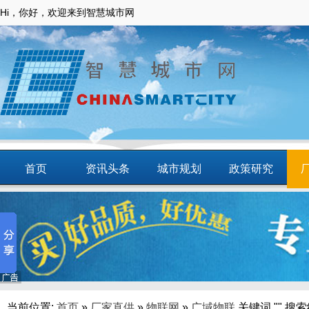
Hi，你好，欢迎来到智慧城市网
首页
资讯头条
城市规划
政策研究
动态
智慧应用
商圈
智慧城镇
当前位置:
首页
»
厂家直供
»
物联网
»
广域物联
关键词 "" 搜