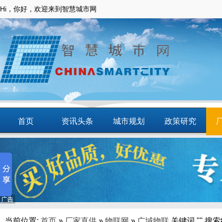
Hi，你好，欢迎来到智慧城市网
首页
资讯头条
城市规划
政策研究
动态
智慧应用
商圈
智慧城镇
当前位置:
首页
»
厂家直供
»
物联网
»
广域物联
关键词 "" 搜