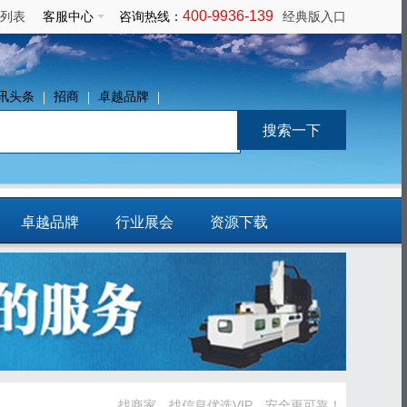
400-9936-139
列表
客服中心
咨询热线：
经典版入口
讯头条
招商
卓越品牌
卓越品牌
行业展会
资源下载
免费发布信息
找商家、找信息优选VIP，安全更可靠！