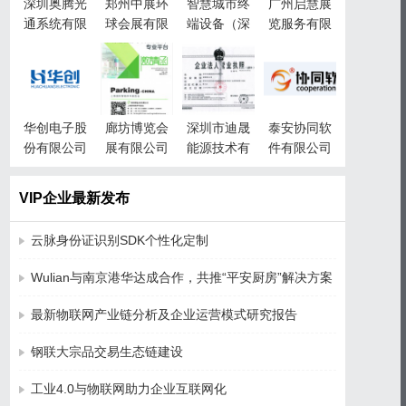
深圳奥腾光
郑州中展环
智慧城市终
广州启慧展
通系统有限
球会展有限
端设备（深
览服务有限
公司
公司
圳）有限责
公司
任公司
华创电子股
廊坊博览会
深圳市迪晟
泰安协同软
份有限公司
展有限公司
能源技术有
件有限公司
限公司
VIP企业最新发布
云脉身份证识别SDK个性化定制
Wulian与南京港华达成合作，共推“平安厨房”解决方案
最新物联网产业链分析及企业运营模式研究报告
钢联大宗品交易生态链建设
工业4.0与物联网助力企业互联网化