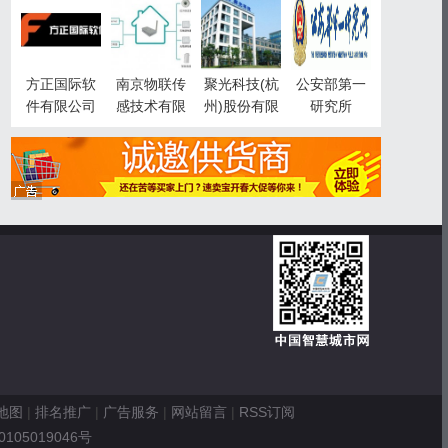
智慧城市事
业部
方正国际软
南京物联传
聚光科技(杭
公安部第一
件有限公司
感技术有限
州)股份有限
研究所
公司
公司
地图
|
排名推广
|
广告服务
|
网站留言
|
RSS订阅
0105019046号