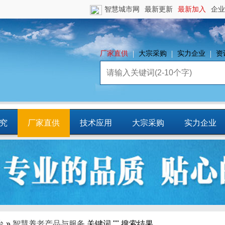
智慧城市网
最新更新
最新加入
企业
厂家直供
大宗采购
实力企业
资
究
厂家直供
技术应用
大宗采购
实力企业
镇
智慧园区
平台资源
CCIA行
业智库
台
»
智慧养老产品与服务
关键词 "" 搜索结果