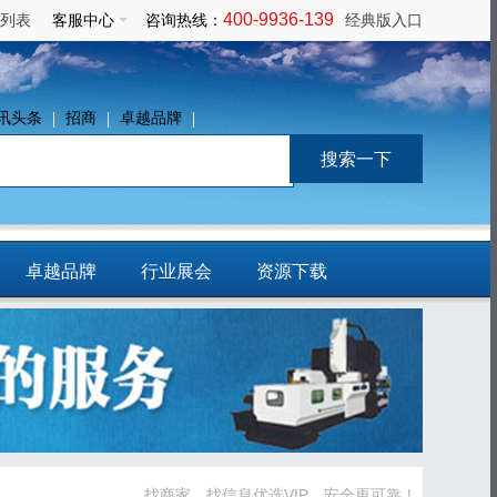
400-9936-139
列表
客服中心
咨询热线：
经典版入口
讯头条
招商
卓越品牌
卓越品牌
行业展会
资源下载
免费发布信息
找商家、找信息优选VIP，安全更可靠！