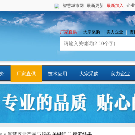
智慧城市网
最新更新
最新加入
企业
厂家直供
大宗采购
实力企业
资
究
厂家直供
技术应用
大宗采购
实力企业
镇
智慧园区
平台资源
CCIA行
业智库
台
»
智慧养老产品与服务
关键词 "" 搜索结果