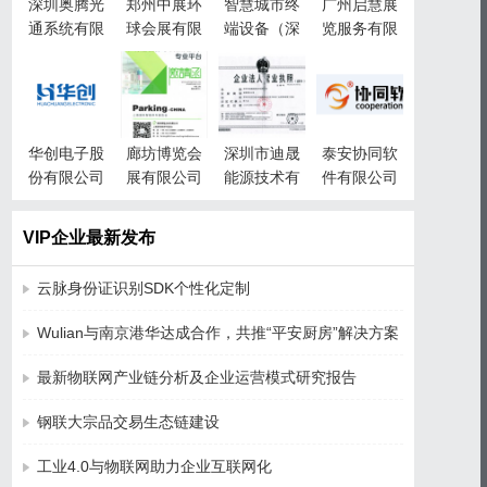
深圳奥腾光
郑州中展环
智慧城市终
广州启慧展
通系统有限
球会展有限
端设备（深
览服务有限
公司
公司
圳）有限责
公司
任公司
华创电子股
廊坊博览会
深圳市迪晟
泰安协同软
份有限公司
展有限公司
能源技术有
件有限公司
限公司
VIP企业最新发布
云脉身份证识别SDK个性化定制
Wulian与南京港华达成合作，共推“平安厨房”解决方案
最新物联网产业链分析及企业运营模式研究报告
钢联大宗品交易生态链建设
工业4.0与物联网助力企业互联网化