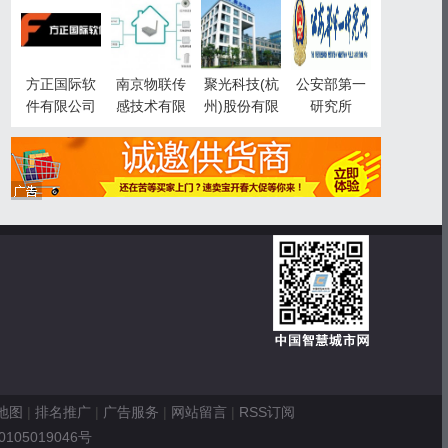
智慧城市事
业部
方正国际软
南京物联传
聚光科技(杭
公安部第一
件有限公司
感技术有限
州)股份有限
研究所
公司
公司
地图
|
排名推广
|
广告服务
|
网站留言
|
RSS订阅
0105019046号