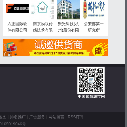
智慧城市事
业部
方正国际软
南京物联传
聚光科技(杭
公安部第一
件有限公司
感技术有限
州)股份有限
研究所
公司
公司
地图
|
排名推广
|
广告服务
|
网站留言
|
RSS订阅
0105019046号