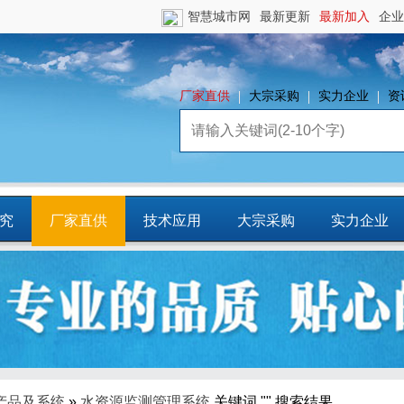
智慧城市网
最新更新
最新加入
企业
厂家直供
大宗采购
实力企业
资
究
厂家直供
技术应用
大宗采购
实力企业
镇
智慧园区
平台资源
CCIA行
业智库
产品及系统
»
水资源监测管理系统
关键词 "" 搜索结果