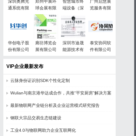
深圳奥腾光
郑州中展环
智慧城市终
广州启慧展
通系统有限
球会展有限
端设备（深
览服务有限
公司
公司
圳）有限责
公司
任公司
华创电子股
廊坊博览会
深圳市迪晟
泰安协同软
份有限公司
展有限公司
能源技术有
件有限公司
限公司
VIP企业最新发布
云脉身份证识别SDK个性化定制
Wulian与南京港华达成合作，共推“平安厨房”解决方案
最新物联网产业链分析及企业运营模式研究报告
钢联大宗品交易生态链建设
工业4.0与物联网助力企业互联网化