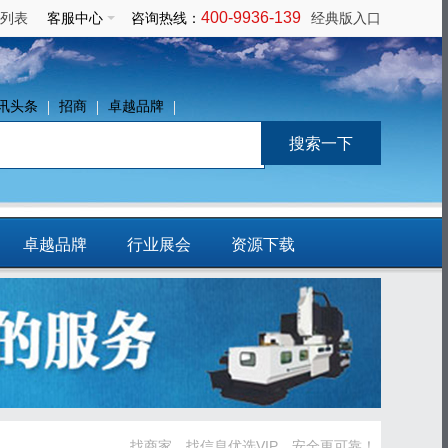
400-9936-139
列表
客服中心
咨询热线：
经典版入口
讯头条
招商
卓越品牌
卓越品牌
行业展会
资源下载
免费发布信息
找商家、找信息优选VIP，安全更可靠！