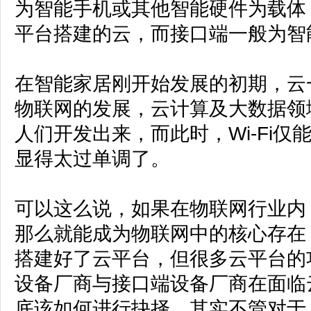
为智能手机或其他智能硬件为载体
平台搭建的云，而接口端一般为智
在智能家居刚开始发展的初期，云一
物联网的发展，云计算及大数据领
人们开发出来，而此时，Wi-Fi
显得太过单调了。
可以这么说，如果在物联网行业内
那么就能成为物联网中的核心存在
搭建好了云平台，但很多云平台的
设备厂商与接口端设备厂商在面临
底该如何进行抉择，其实不管对于