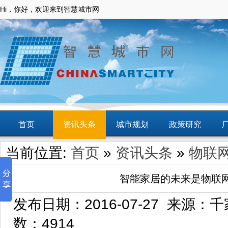
Hi，你好，欢迎来到智慧城市网
首页
资讯头条
城市规划
政策研究
当前位置:
首页
»
资讯头条
»
物联
动态
智慧应用
商圈
智慧城镇
智能家居的未来是物联
发布日期：2016-07-27 来源
数：
4914