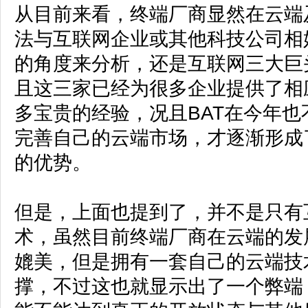
从目前来看，终端厂商显然在云端
法与互联网企业或其他科技公司相
的角度来分析，还是互联网三大巨
且这三家已经为很多企业提供了相
多宝贵的经验，况且BAT在今年
完善自己的云端市场，才逐渐形成
的优势。
但是，上面也提到了，并不是只有
术，虽然目前终端厂商在云端的发
媲美，但是拥有一套自己的云端技
撑，不过这也就显示出了一个弊端