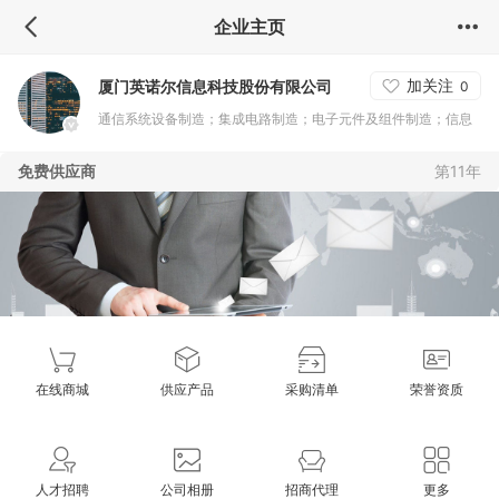
企业主页
加关注
厦门英诺尔信息科技股份有限公司
0
通信系统设备制造；集成电路制造；电子元件及组件制造；信息
技术咨询服务；数据处理和存储服务；集成电路设计；数字内容
免费供应商
第11年
服务；其他未列明信息技术服务业（不含需经许可审批的项
目）；其他计算机制造；通信终端设备制造；计算机外围设备制
造；广播电视接收设备及器材制造；光电子器件及其他电子器件
制造；经营各类商品和技术的进出口（不另附进出口商品目
录），但国家限定公司经营或禁止进出口的商品及技术除外；软
件开发；其他互联网服务（不含需经许可审批的项目）；其他合
成纤维制造（不含需经许可审批的项目）。
在线商城
供应产品
采购清单
荣誉资质
人才招聘
公司相册
招商代理
更多