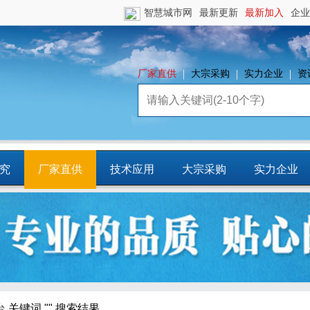
智慧城市网
最新更新
最新加入
企业
厂家直供
大宗采购
实力企业
资
究
厂家直供
技术应用
大宗采购
实力企业
镇
智慧园区
平台资源
CCIA行
业智库
台
关键词 "" 搜索结果