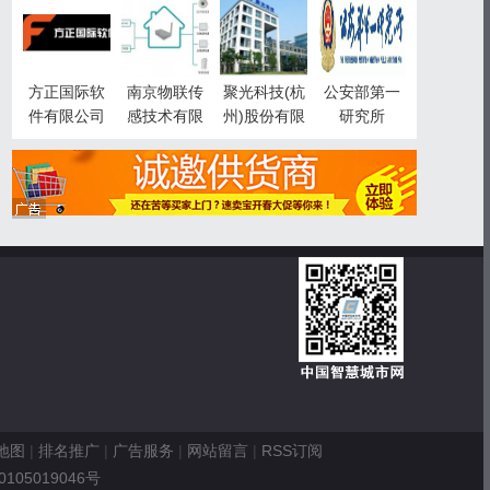
智慧城市事
业部
方正国际软
南京物联传
聚光科技(杭
公安部第一
件有限公司
感技术有限
州)股份有限
研究所
公司
公司
地图
|
排名推广
|
广告服务
|
网站留言
|
RSS订阅
0105019046号