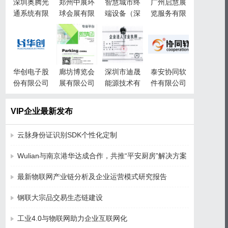
深圳奥腾光
郑州中展环
智慧城市终
广州启慧展
通系统有限
球会展有限
端设备（深
览服务有限
公司
公司
圳）有限责
公司
任公司
华创电子股
廊坊博览会
深圳市迪晟
泰安协同软
份有限公司
展有限公司
能源技术有
件有限公司
限公司
VIP企业最新发布
云脉身份证识别SDK个性化定制
Wulian与南京港华达成合作，共推“平安厨房”解决方案
最新物联网产业链分析及企业运营模式研究报告
钢联大宗品交易生态链建设
工业4.0与物联网助力企业互联网化