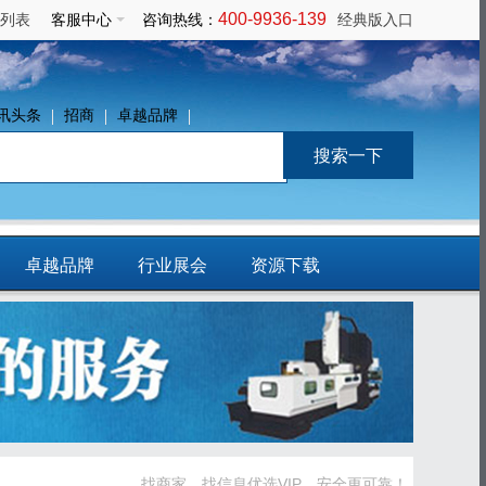
400-9936-139
列表
客服中心
咨询热线：
经典版入口
讯头条
招商
卓越品牌
卓越品牌
行业展会
资源下载
免费发布信息
找商家、找信息优选VIP，安全更可靠！